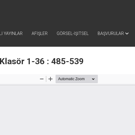
İ YAYINLAR
AFİŞLER
GÖRSEL-İŞİTSEL
BAŞVURULAR
Klasör 1-36 : 485-539