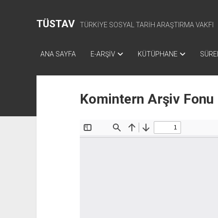
TÜSTAV
TÜRKİYE SOSYAL TARİH ARAŞTIRMA VAKFI
ANA SAYFA
E-ARŞİV
KÜTÜPHANE
SÜREL
Komintern Arşiv Fonu 