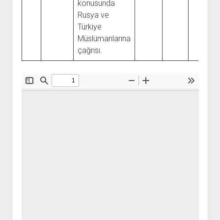
YURTDIŞI KİTAPLIĞI
konusunda
aç
Rusya ve
ATTF KİTAPLIĞI
Türkiye
FİDEF KİTAPLIĞI
Müslümanlarına
TDF KİTAPLIĞI
çağrısı.
GDF KİTAPLIĞI