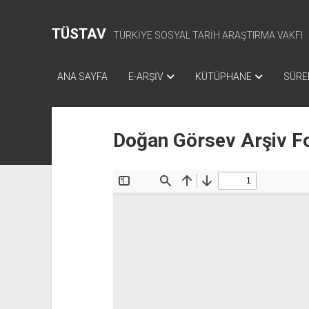
TÜSTAV
TÜRKİYE SOSYAL TARİH ARAŞTIRMA VAKFI
ANA SAYFA
E-ARŞİV
KÜTÜPHANE
SÜREL
Doğan Görsev Arşiv Fo