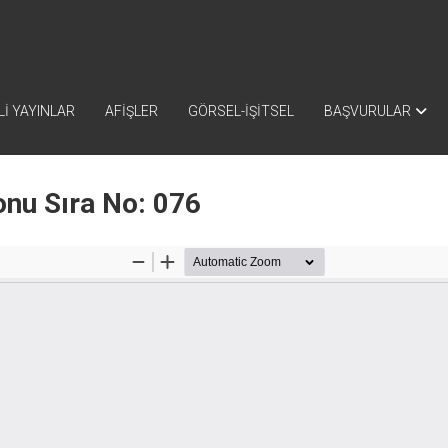
İ YAYINLAR
AFİŞLER
GÖRSEL-İŞİTSEL
BAŞVURULAR
nu Sıra No: 076