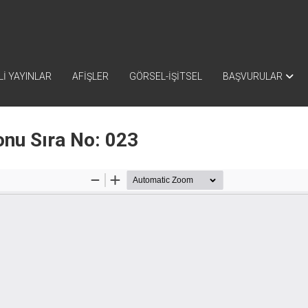
İ YAYINLAR
AFİŞLER
GÖRSEL-İŞİTSEL
BAŞVURULAR
nu Sıra No: 023