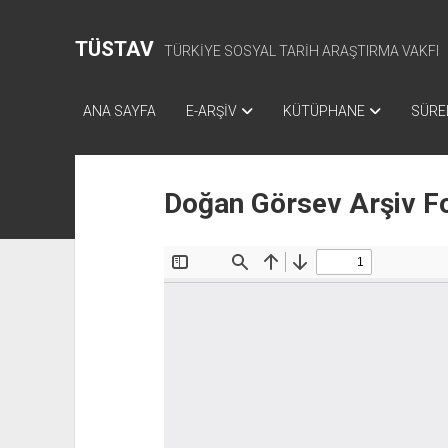
TÜSTAV
TÜRKİYE SOSYAL TARİH ARAŞTIRMA VAKFI
ANA SAYFA
E-ARŞİV
KÜTÜPHANE
SÜREL
Doğan Görsev Arşiv Fo