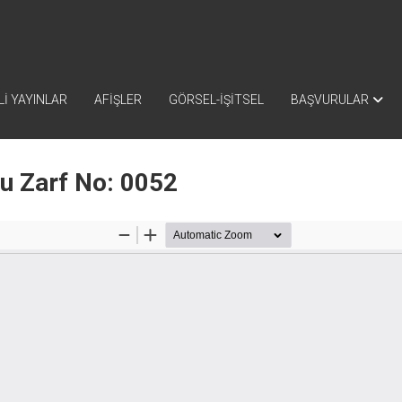
İ YAYINLAR
AFİŞLER
GÖRSEL-İŞİTSEL
BAŞVURULAR
nu Zarf No: 0052