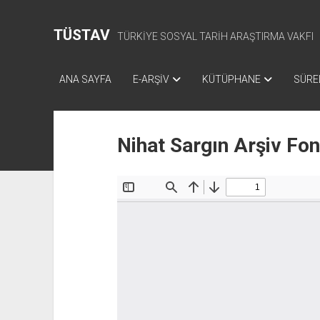
TÜSTAV
TÜRKİYE SOSYAL TARİH ARAŞTIRMA VAKFI
ANA SAYFA
E-ARŞİV
KÜTÜPHANE
SÜREL
Nihat Sargın Arşiv Fo