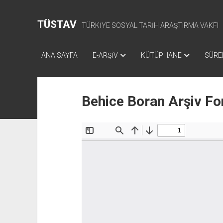
TÜSTAV
TÜRKİYE SOSYAL TARİH ARAŞTIRMA VAKFI
ANA SAYFA
E-ARŞİV
KÜTÜPHANE
SÜREL
Behice Boran Arşiv Fo