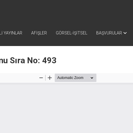
İ YAYINLAR
AFİŞLER
GÖRSEL-İŞİTSEL
BAŞVURULAR
nu Sıra No: 493