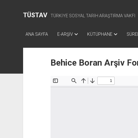
TÜSTAV
TÜRKİYE SOSYAL TARİH ARAŞTIRMA VAKFI
ANA SAYFA
E-ARŞİV
KÜTÜPHANE
SÜREL
Behice Boran Arşiv Fo