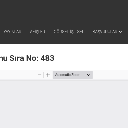
İ YAYINLAR
AFİŞLER
GÖRSEL-İŞİTSEL
BAŞVURULAR
nu Sıra No: 483