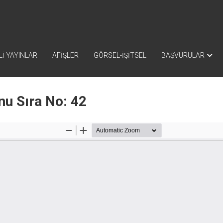
İ YAYINLAR
AFİŞLER
GÖRSEL-İŞİTSEL
BAŞVURULAR
nu Sıra No: 42