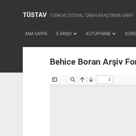
TÜSTAV
TÜRKİYE SOSYAL TARİH ARAŞTIRMA VAKFI
ANA SAYFA
E-ARŞİV
KÜTÜPHANE
SÜREL
Behice Boran Arşiv Fo