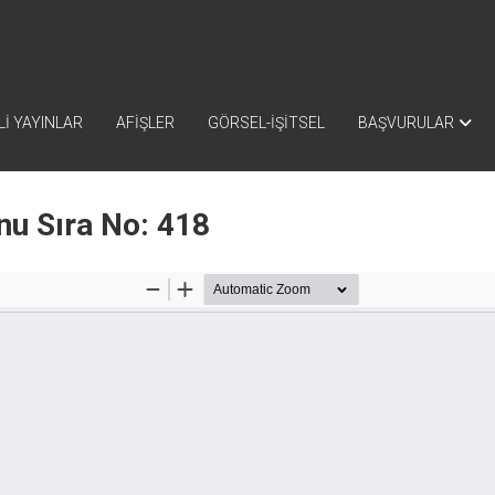
İ YAYINLAR
AFİŞLER
GÖRSEL-İŞİTSEL
BAŞVURULAR
nu Sıra No: 418