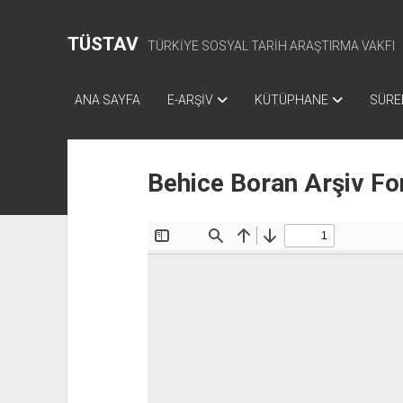
TÜSTAV
TÜRKİYE SOSYAL TARİH ARAŞTIRMA VAKFI
ANA SAYFA
E-ARŞİV
KÜTÜPHANE
SÜREL
Behice Boran Arşiv Fo