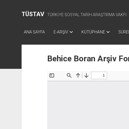
TÜSTAV
TÜRKİYE SOSYAL TARİH ARAŞTIRMA VAKFI
ANA SAYFA
E-ARŞİV
KÜTÜPHANE
SÜREL
Behice Boran Arşiv Fo