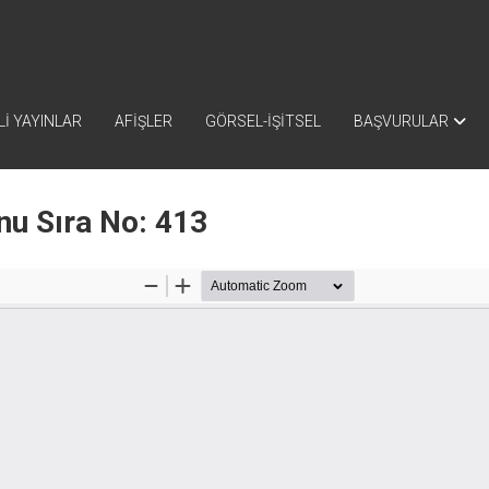
İ YAYINLAR
AFİŞLER
GÖRSEL-İŞİTSEL
BAŞVURULAR
nu Sıra No: 413