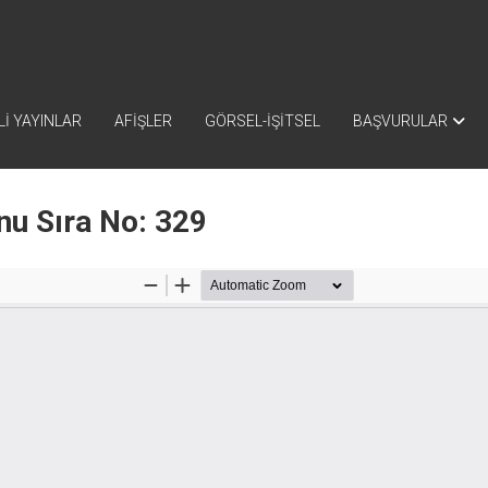
İ YAYINLAR
AFİŞLER
GÖRSEL-İŞİTSEL
BAŞVURULAR
nu Sıra No: 329