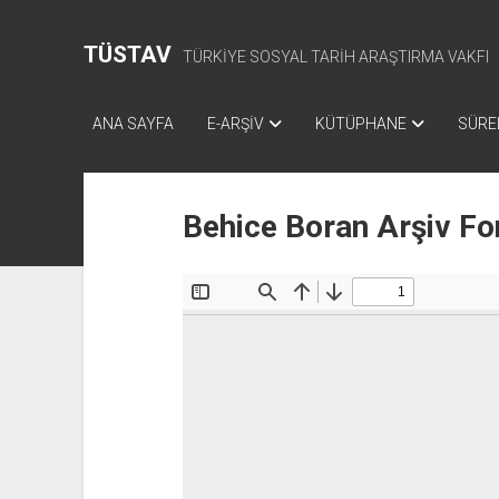
TÜSTAV
TÜRKİYE SOSYAL TARİH ARAŞTIRMA VAKFI
ANA SAYFA
E-ARŞİV
KÜTÜPHANE
SÜREL
Behice Boran Arşiv Fo