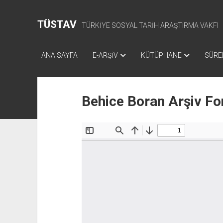
TÜSTAV
TÜRKİYE SOSYAL TARİH ARAŞTIRMA VAKFI
ANA SAYFA
E-ARŞİV
KÜTÜPHANE
SÜREL
Behice Boran Arşiv Fo