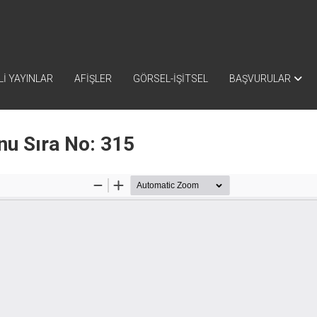
İ YAYINLAR
AFİŞLER
GÖRSEL-İŞİTSEL
BAŞVURULAR
nu Sıra No: 315