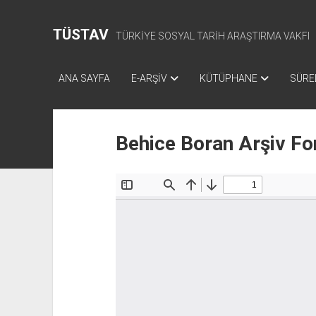
TÜSTAV
TÜRKİYE SOSYAL TARİH ARAŞTIRMA VAKFI
ANA SAYFA
E-ARŞİV
KÜTÜPHANE
SÜREL
Behice Boran Arşiv Fo