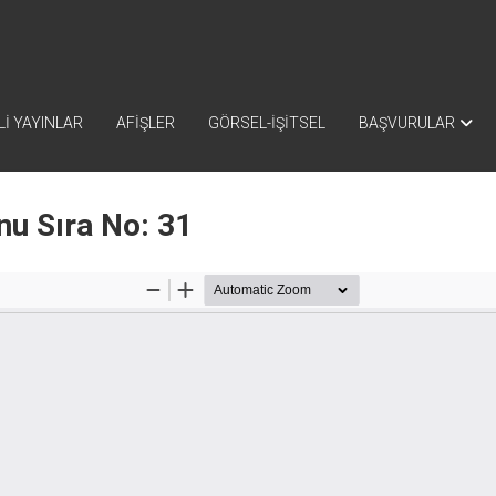
İ YAYINLAR
AFİŞLER
GÖRSEL-İŞİTSEL
BAŞVURULAR
nu Sıra No: 31