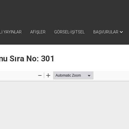
İ YAYINLAR
AFİŞLER
GÖRSEL-İŞİTSEL
BAŞVURULAR
nu Sıra No: 301