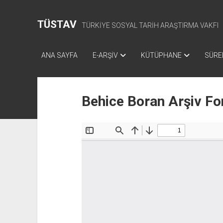
TÜSTAV
TÜRKİYE SOSYAL TARİH ARAŞTIRMA VAKFI
ANA SAYFA
E-ARŞİV
KÜTÜPHANE
SÜREL
Behice Boran Arşiv Fo