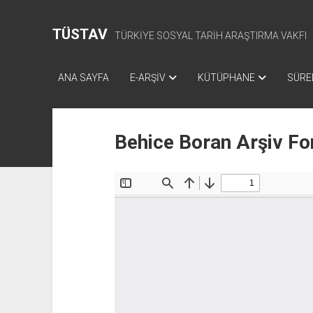
TÜSTAV
TÜRKİYE SOSYAL TARİH ARAŞTIRMA VAKFI
ANA SAYFA
E-ARŞİV
KÜTÜPHANE
SÜREL
Behice Boran Arşiv Fo