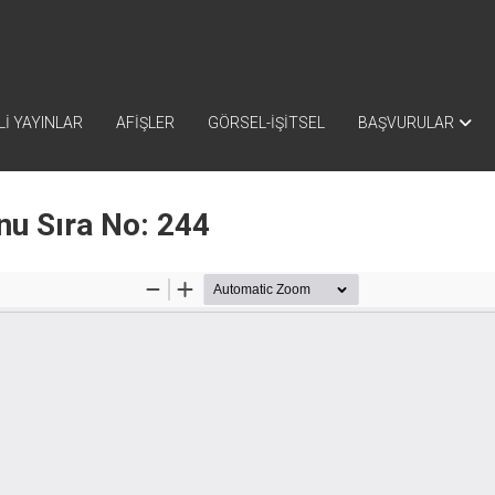
İ YAYINLAR
AFİŞLER
GÖRSEL-İŞİTSEL
BAŞVURULAR
nu Sıra No: 244