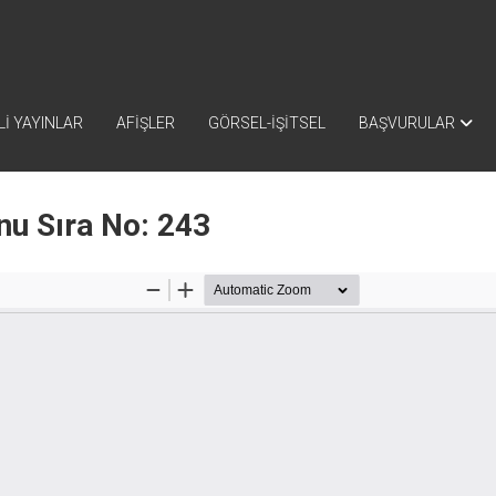
İ YAYINLAR
AFİŞLER
GÖRSEL-İŞİTSEL
BAŞVURULAR
nu Sıra No: 243