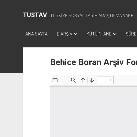
TÜSTAV
TÜRKİYE SOSYAL TARİH ARAŞTIRMA VAKFI
ANA SAYFA
E-ARŞİV
KÜTÜPHANE
SÜREL
Behice Boran Arşiv Fo