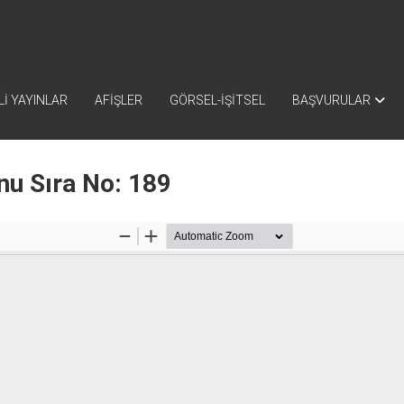
İ YAYINLAR
AFİŞLER
GÖRSEL-İŞİTSEL
BAŞVURULAR
nu Sıra No: 189