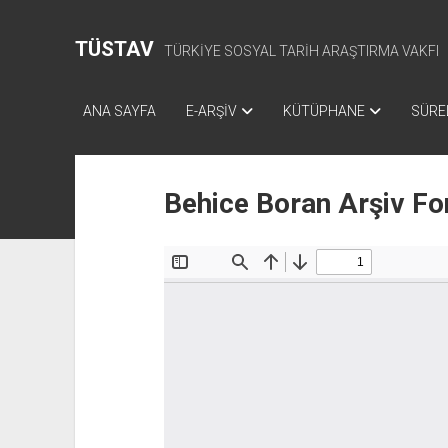
TÜSTAV
TÜRKİYE SOSYAL TARİH ARAŞTIRMA VAKFI
ANA SAYFA
E-ARŞİV
KÜTÜPHANE
SÜREL
Behice Boran Arşiv Fo