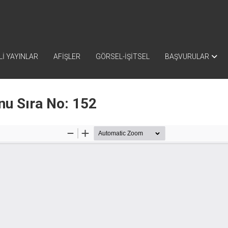
İ YAYINLAR
AFİŞLER
GÖRSEL-İŞİTSEL
BAŞVURULAR
nu Sıra No: 152