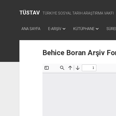
TÜSTAV
TÜRKİYE SOSYAL TARİH ARAŞTIRMA VAKFI
ANA SAYFA
E-ARŞİV
KÜTÜPHANE
SÜREL
Behice Boran Arşiv Fo