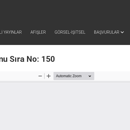
İ YAYINLAR
AFİŞLER
GÖRSEL-İŞİTSEL
BAŞVURULAR
nu Sıra No: 150