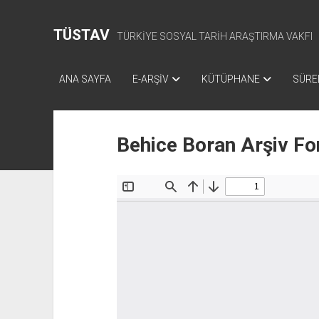
TÜSTAV
TÜRKİYE SOSYAL TARİH ARAŞTIRMA VAKFI
ANA SAYFA
E-ARŞİV
KÜTÜPHANE
SÜREL
Behice Boran Arşiv Fo