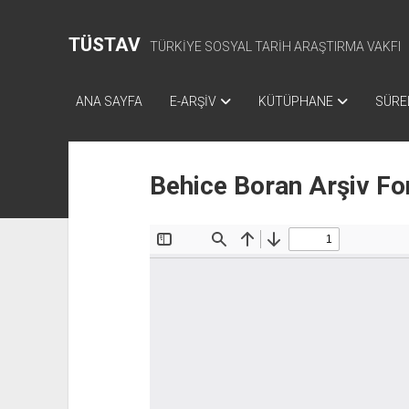
TÜSTAV
TÜRKİYE SOSYAL TARİH ARAŞTIRMA VAKFI
ANA SAYFA
E-ARŞİV
KÜTÜPHANE
SÜREL
Behice Boran Arşiv Fo