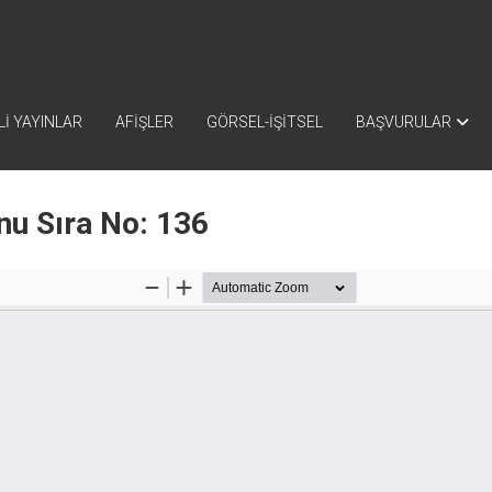
İ YAYINLAR
AFİŞLER
GÖRSEL-İŞİTSEL
BAŞVURULAR
nu Sıra No: 136